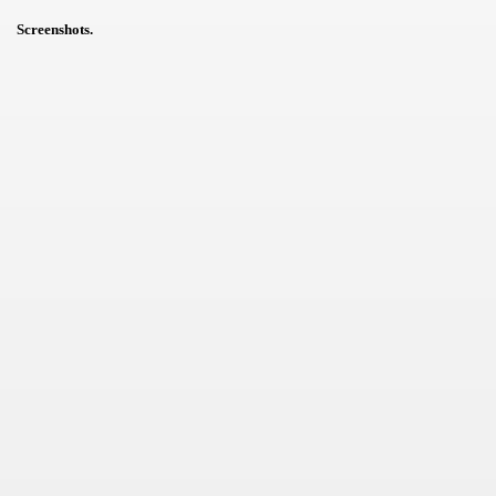
Screenshots.
 con protagonista un coniglio antropomorfo.
 di cucina e ricette (1a parte)
nno davvero ricco per i videogiochi
x