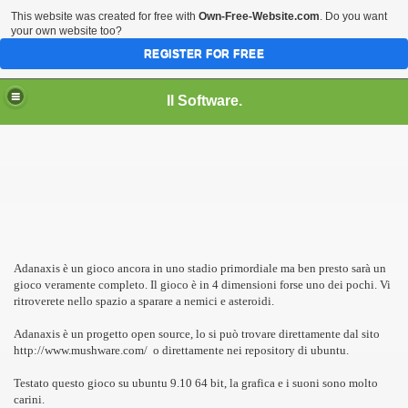
This website was created for free with
Own-Free-Website.com
. Do you want
your own website too?
REGISTER FOR FREE
HOME
GRAFICA & MULTIMEDIA
INTERNET
Il Software.
SISTEMI OPERATIVI
SOCIAL
ità di un sito web
STRUMENTI PER BLOGGERS
Adanaxis è un gioco ancora in uno stadio primordiale ma ben presto sarà un
gioco veramente completo. Il gioco è in 4 dimensioni forse uno dei pochi. Vi
i Linux
ritroverete nello spazio a sparare a nemici e asteroidi.
Adanaxis è un progetto open source, lo si può trovare direttamente dal sito
http://www.mushware.com/ o direttamente nei repository di ubuntu.
Testato questo gioco su ubuntu 9.10 64 bit, la grafica e i suoni sono molto
carini.