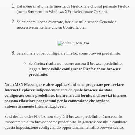
Dal menu in alto nella finestra di Firefox fare clic sul pulsante
Firefox
(menu
Strumenti
in Windows XP) e selezionare
Opzioni
.
Selezionare l'icona
Avanzate
, fare clic sulla scheda
Generale
e
successivamente fare clic su
Controlla ora
.
Selezionare
Si
per configurare Firefox come browser predefinito.
Se Firefox risulta non essere ancora il browser predefinito,
leggere
Impossibile configurare Firefox come browser
predefinito
.
Nota: MSN Messenger e altre applicazioni sono progettate per avviare
di contenuti
Internet Explorer indipendentemente da quale browser sia stato
configurato come predefinito. Inoltre, alcuni fornitori di servizi internet
possono rilasciare programmi per la connessione che avviano
automaticamente Internet Explorer.
me, automatico e manuale.
Se si desidera che Firefox non sia più il browser predefinito, è necessario
impostare un altro browser come predefinito. In genere è possibile cambiare
 novità [Infografica].
questa impostazione configurando opportunamente l'altro browser scelto.