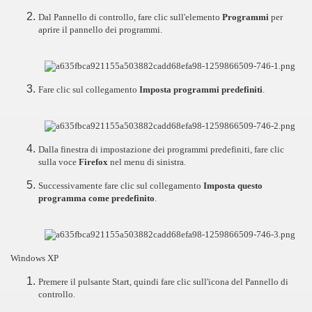
Dal Pannello di controllo, fare clic sull'elemento
Programmi
per
aprire il pannello dei programmi.
Fare clic sul collegamento
Imposta programmi predefiniti
.
e Photo Splicer
Dalla finestra di impostazione dei programmi predefiniti, fare clic
sulla voce
Firefox
nel menu di sinistra.
oogle Docs
Successivamente fare clic sul collegamento
Imposta questo
programma come predefinito
.
ation Development), metodologia di sviluppo software introd
Windows XP
M) è un software di sistema per la gestione della memoria de
Premere il pulsante Start, quindi fare clic sull'icona del Pannello di
controllo.
ows 7 Starter